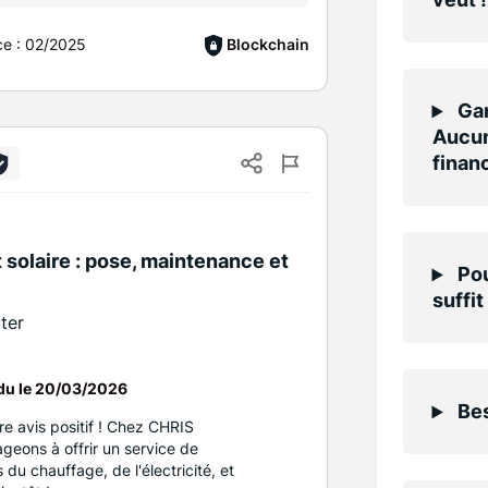
ce :
02/2025
Blockchain
Gar
Aucun
finan
 solaire : pose, maintenance et
Pou
suffit
uter
du le
20/03/2026
Bes
e avis positif ! Chez CHRIS
eons à offrir un service de
du chauffage, de l'électricité, et