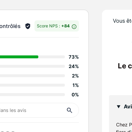
Vous êt
ontrôlés
Score NPS :
+84
Détails des notes
73%
Infos/suggestions
Le 
24%
Réactivité de la sociét
2%
Propreté
1%
0%
Tenue des engagemen
Avi
Rapport qualité / prix
Recommandation
Chez P