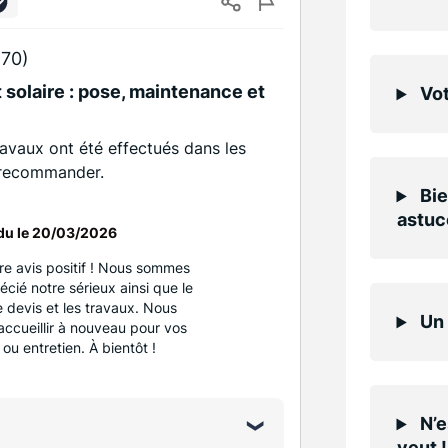
70)
 solaire : pose, maintenance et
Vot
ravaux ont été effectués dans les
 recommander.
Bie
astuc
du le
20/03/2026
e avis positif ! Nous sommes
cié notre sérieux ainsi que le
e devis et les travaux. Nous
Un 
accueillir à nouveau pour vos
ou entretien. À bientôt !
N’e
veut !