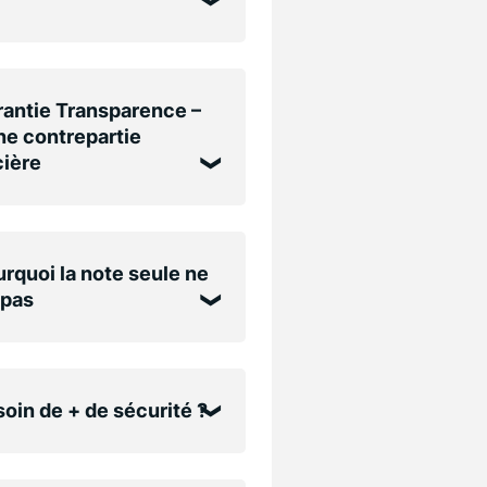
antie Transparence –
e contrepartie
cière
rquoi la note seule ne
 pas
oin de + de sécurité ?