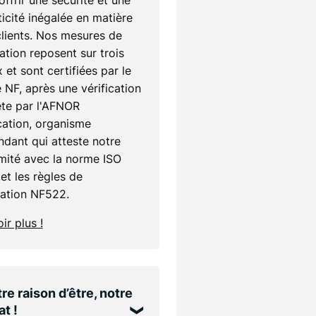
'offrir une sécurité et une
icité inégalée en matière
clients. Nos mesures de
ation reposent sur trois
 et sont certifiées par le
 NF, après une vérification
te par l'AFNOR
cation, organisme
dant qui atteste notre
mité avec la norme ISO
et les règles de
cation NF522.
ir plus !
re raison d’être, notre
t !