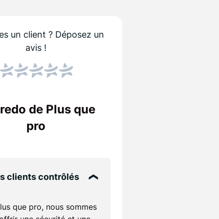
es un client ?
Déposez un
avis !
Score NPS
Le NPS indique si les
Un score élevé sign
credo de Plus que
entreprise !
é
pro
ts
s clients contrôlés
lus que pro, nous sommes