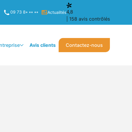
4,8
09 73 8
Actualités
* ** **
| 158 avis contrôlés
entreprise
Avis clients
Contactez-nous