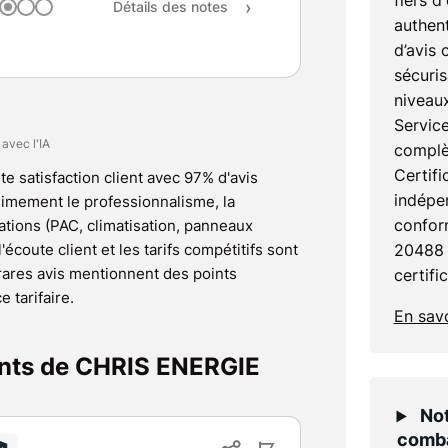
fiers d
Détails des notes
authent
d’avis 
sécuris
niveaux
Service
 avec l'IA
complè
Certifi
te satisfaction client avec 97% d'avis
indépen
animement le professionnalisme, la
confor
llations (PAC, climatisation, panneaux
l'écoute client et les tarifs compétitifs sont
20488 
rares avis mentionnent des points
certifi
e tarifaire.
En savo
ients de CHRIS ENERGIE
Not
comba